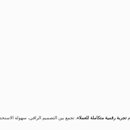
متسارعًا، جاءت منصة "المطيري" كحل إلكتروني حديث يهدف إلى تسهيل ت
 
تجربة رقمية متكاملة للعملاء